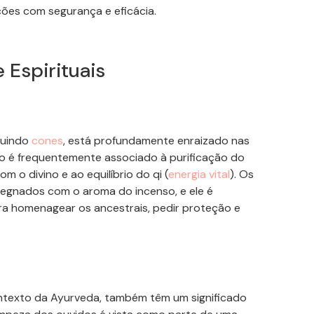
es com segurança e eficácia.
e Espirituais
cluindo
cones
, está profundamente enraizado nas
enso é frequentemente associado à purificação do
om o divino e ao equilíbrio do
qi
(
ener
gia vital
). Os
egnados com o aroma do incenso, e ele é
ara homenagear os ancestrais, pedir proteção e
ontexto da Ayurveda, também têm um significado