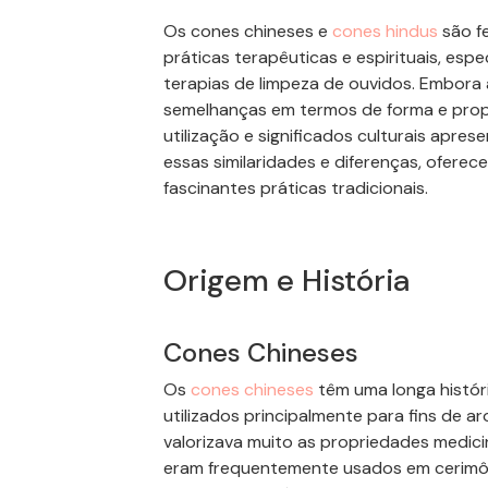
Os
cones
chineses e
cones
hindus
são fe
práticas terapêuticas e espirituais, es
terapias de limpeza de ouvidos. Embor
semelhanças em termos de forma e propó
utilização e significados culturais apres
essas similaridades e diferenças, ofere
fascinantes práticas tradicionais.
Origem e História
Cones
Chineses
Os
cones
chineses
têm uma longa histór
utilizados principalmente para fins de a
valorizava muito as propriedades medicin
eram frequentemente usados em cerimônia