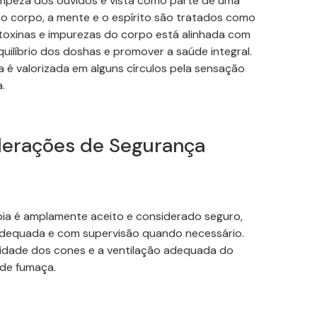
 limpeza dos ouvidos é vista como parte de uma
 o corpo, a mente e o espírito são tratados como
 toxinas e impurezas do corpo está alinhada com
uilíbrio dos
doshas
e promover a saúde integral.
a é valorizada em alguns círculos pela sensação
.
derações de Segurança
a é amplamente aceito e considerado seguro,
adequada e com supervisão quando necessário.
lidade dos
cones
e a ventilação adequada do
 de fumaça.