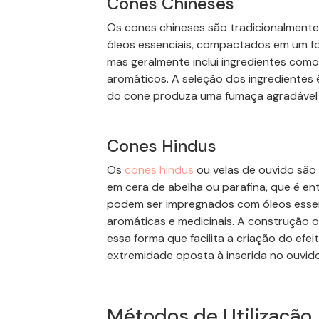
Cones
Chineses
Os
cones
chineses são tradicionalmente 
óleos essenciais, compactados em um fo
mas geralmente inclui ingredientes como
aromáticos. A seleção dos ingredientes 
do cone produza uma fumaça agradável 
Cones
Hindus
Os
cones
hindus
ou velas de ouvido são 
em cera de abelha ou parafina, que é e
podem ser impregnados com óleos essenc
aromáticas e medicinais. A construção o
essa forma que facilita a criação do ef
extremidade oposta à inserida no ouvido
Métodos de Utilização