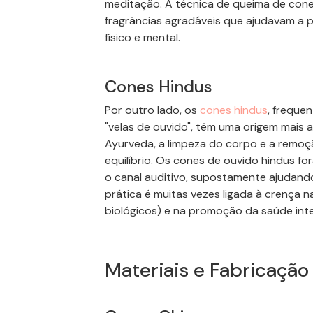
meditação. A técnica de queima de
con
fragrâncias agradáveis que ajudavam a 
físico e mental.
Cones
Hindus
Por outro lado, os
cones
hindus
, freque
"velas de ouvido", têm uma origem mais a
Ayurveda, a limpeza do corpo e a remoç
equilíbrio. Os
cones
de ouvido hindus fo
o canal auditivo, supostamente ajudand
prática é muitas vezes ligada à crença 
biológicos) e na promoção da saúde inte
Materiais e Fabricação