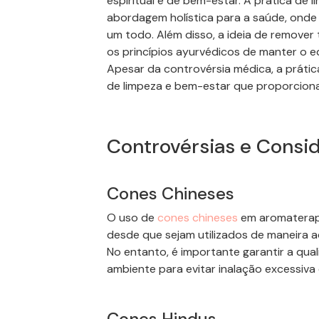
espiritual e de bem-estar. A prática de
abordagem holística para a saúde, onde
um todo. Além disso, a ideia de remover
os princípios ayurvédicos de manter o eq
Apesar da controvérsia médica, a prátic
de limpeza e bem-estar que proporciona
Controvérsias e Consi
Cones
Chineses
O uso de
cones
chineses
em aromaterapi
desde que sejam utilizados de maneira 
No entanto, é importante garantir a qua
ambiente para evitar inalação excessiva
Cones
Hindus