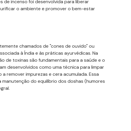
es
de incenso foi desenvolvida para liberar
purificar o ambiente e promover o bem-estar
ntemente chamados de "
cones
de ouvido" ou
ssociada à Índia e às práticas ayurvédicas. Na
ão de toxinas são fundamentais para a saúde e o
ram desenvolvidos como uma técnica para limpar
o a remover impurezas e cera acumulada. Essa
na manutenção do equilíbrio dos doshas (humores
gral.